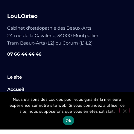
LouLOsteo
Cabinet d'ostéopathie des Beaux-Arts
24 rue de la Cavalerie, 34000 Montpellier
Tram Beaux-Arts (L2) ou Corum (L1·L2)
07 66 44 44 46
Le site
Accueil
Nous utilisons des cookies pour vous garantir la meilleure
Mes services
expérience sur notre site web. Si vous continuez à utiliser ce
site, nous supposerons que vous en êtes satisfait.
Qui suis-je ?
Prendre rendez-vous
doctolib
Ok
Blog