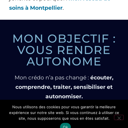
soins à Montpellier
.
MON OBJECTIF :
VOUS RENDRE
AUTONOME
Mon crédo n’a pas changé :
écouter,
comprendre, traiter, sensibiliser et
autonomiser.
Nous utilisons des cookies pour vous garantir la meilleure
expérience sur notre site web. Si vous continuez à utiliser ce
« Mon but est que le patient, un
site, nous supposerons que vous en êtes satisfait.
jour, n’en soit plus un. »
Prendre rendez-vous
doctolib
Ok