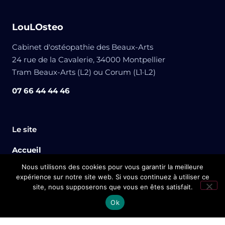
LouLOsteo
Cabinet d'ostéopathie des Beaux-Arts
24 rue de la Cavalerie, 34000 Montpellier
Tram Beaux-Arts (L2) ou Corum (L1·L2)
07 66 44 44 46
Le site
Accueil
Nous utilisons des cookies pour vous garantir la meilleure
Mes services
expérience sur notre site web. Si vous continuez à utiliser ce
site, nous supposerons que vous en êtes satisfait.
Qui suis-je ?
Prendre rendez-vous
doctolib
Ok
Blog