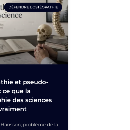
DÉFENDRE L’OSTÉOPATHIE
thie et pseudo-
: ce que la
hie des sciences
vraiment
e Hansson, problème de la