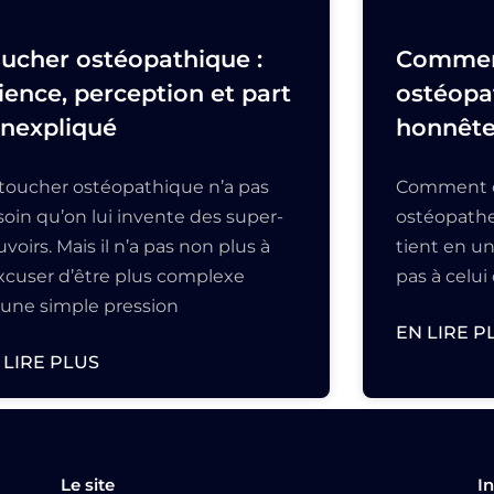
ucher ostéopathique :
Comment
ience, perception et part
ostéopa
inexpliqué
honnête 
 toucher ostéopathique n’a pas
Comment c
oin qu’on lui invente des super-
ostéopathe
voirs. Mais il n’a pas non plus à
tient en un
excuser d’être plus complexe
pas à celui 
’une simple pression
EN LIRE P
 LIRE PLUS
Le site
I