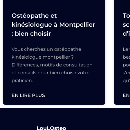
Ostéopathe et
To
kinésiologue à Montpellier
sc
: bien choisir
d’
Vous cherchez un ostéopathe
Le
kinésiologue montpellier ?
bes
Différences, motifs de consultation
pou
et conseils pour bien choisir votre
s’
praticien.
qu
EN LIRE PLUS
EN
LouLOsteo