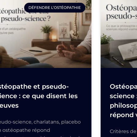
DÉFENDRE L’OSTÉOPATHIE
téopathe et pseudo-
Ostéopa
ience : ce que disent les
science 
euves
philosop
répond 
eudo-science, charlatans, placebo
un ostéopathe répond
Critères d