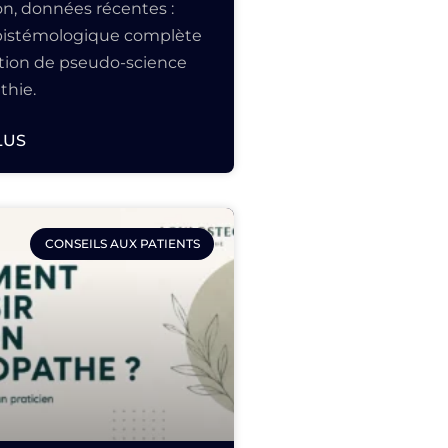
n, données récentes :
épistémologique complète
ation de pseudo-science
thie.
LUS
CONSEILS AUX PATIENTS