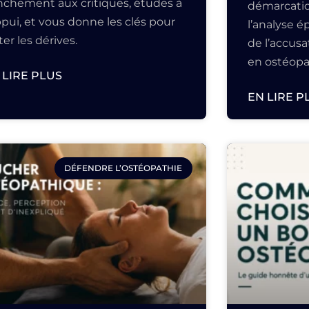
anchement aux critiques, études à
démarcatio
ppui, et vous donne les clés pour
l’analyse 
ter les dérives.
de l’accus
en ostéopa
 LIRE PLUS
EN LIRE P
DÉFENDRE L’OSTÉOPATHIE