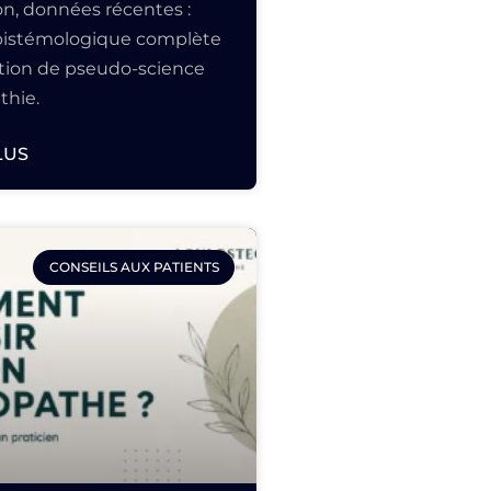
n, données récentes :
épistémologique complète
ation de pseudo-science
thie.
LUS
CONSEILS AUX PATIENTS