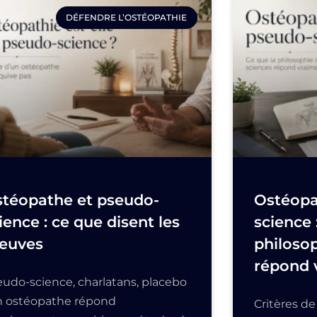
DÉFENDRE L’OSTÉOPATHIE
téopathe et pseudo-
Ostéopa
ience : ce que disent les
science 
euves
philosop
répond 
eudo-science, charlatans, placebo
un ostéopathe répond
Critères d