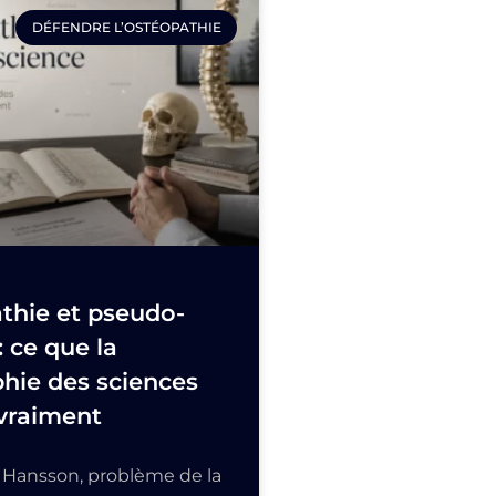
DÉFENDRE L’OSTÉOPATHIE
thie et pseudo-
: ce que la
hie des sciences
vraiment
e Hansson, problème de la