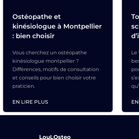
Ostéopathe et
To
kinésiologue à Montpellier
sc
: bien choisir
d’
Vous cherchez un ostéopathe
Le
kinésiologue montpellier ?
bes
Différences, motifs de consultation
pou
et conseils pour bien choisir votre
s’
praticien.
qu
EN LIRE PLUS
EN
LouLOsteo