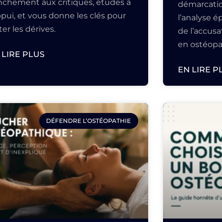
anchement aux critiques, études à
démarcatio
ppui, et vous donne les clés pour
l’analyse 
ter les dérives.
de l’accus
en ostéopa
 LIRE PLUS
EN LIRE P
DÉFENDRE L’OSTÉOPATHIE