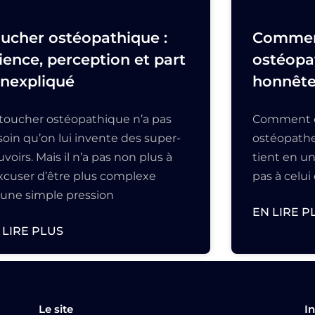
ucher ostéopathique :
Comment
ience, perception et part
ostéopa
inexpliqué
honnête 
 toucher ostéopathique n’a pas
Comment c
oin qu’on lui invente des super-
ostéopathe
voirs. Mais il n’a pas non plus à
tient en un
excuser d’être plus complexe
pas à celui 
’une simple pression
EN LIRE P
 LIRE PLUS
Le site
I