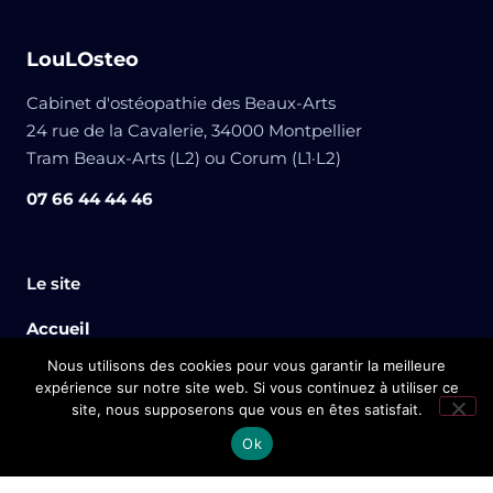
LouLOsteo
Cabinet d'ostéopathie des Beaux-Arts
24 rue de la Cavalerie, 34000 Montpellier
Tram Beaux-Arts (L2) ou Corum (L1·L2)
07 66 44 44 46
Le site
Accueil
Nous utilisons des cookies pour vous garantir la meilleure
Mes services
expérience sur notre site web. Si vous continuez à utiliser ce
site, nous supposerons que vous en êtes satisfait.
Qui suis-je ?
Prendre rendez-vous
doctolib
Ok
Blog