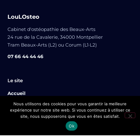
LouLOsteo
Cabinet d'ostéopathie des Beaux-Arts
24 rue de la Cavalerie, 34000 Montpellier
Tram Beaux-Arts (L2) ou Corum (L1·L2)
07 66 44 44 46
Le site
Accueil
Nous utilisons des cookies pour vous garantir la meilleure
Mes services
expérience sur notre site web. Si vous continuez à utiliser ce
site, nous supposerons que vous en êtes satisfait.
Qui suis-je ?
Prendre rendez-vous
doctolib
Ok
Blog